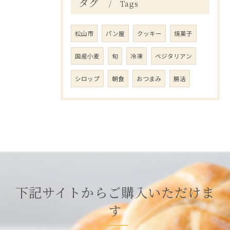
タグ
Tags
松山市
パン屋
クッキー
焼菓子
国産小麦
旬
冷凍
ベジタリアン
シロップ
朝食
おつまみ
腸活
下記サイトからご購入いただけま
す