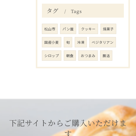
タグ
Tags
松山市
パン屋
クッキー
焼菓子
国産小麦
旬
冷凍
ベジタリアン
シロップ
朝食
おつまみ
腸活
下記サイトからご購入いただけま
す