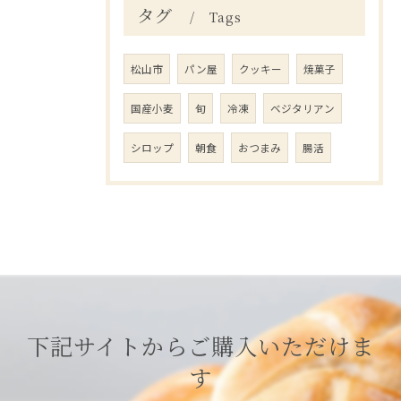
タグ
Tags
松山市
パン屋
クッキー
焼菓子
国産小麦
旬
冷凍
ベジタリアン
シロップ
朝食
おつまみ
腸活
下記サイトからご購入いただけま
す